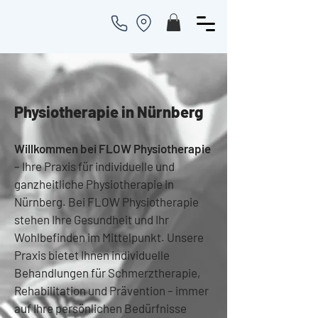
Physiotherapie in Nürnberg
Willkommen bei FLOW Physiotherapie
– Ihre Praxis für individuelle und
ganzheitliche Physiotherapie in
Nürnberg. Bei FLOW Physiotherapie
stehen Ihre Gesundheit und Ihr
Wohlbefinden im Mittelpunkt. Unsere
Praxis bietet Ihnen individuelle
Behandlungen für Schmerztherapie,
Rehabilitation und Prävention – immer
auf Ihre persönlichen Bedürfnisse