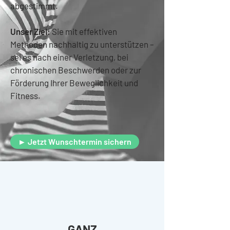
abgestimmt.
Unser Ziel:
Sie mit effektiven
Methoden nachhaltig zu unterstützen –
sei es nach einer Verletzung, bei
chronischen Beschwerden oder zur
Förderung Ihrer Beweglichkeit und
Fitness.
► Jetzt Wunschtermin sichern
GANZ